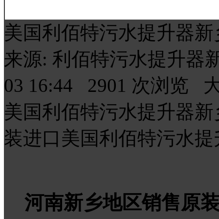
美国利佰特污水提升器新
来源: 利佰特污水提升器新乡
03 16:44 2901 次浏览
美国利佰特污水提升器新
装进口美国利佰特污水提
河南新乡地区销售原