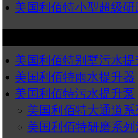
美国利佰特小型超级研
产品分类
美国利佰特别墅污水提
美国利佰特雨水提升器
美国利佰特污水提升泵
美国利佰特大通道系
美国利佰特研磨系列