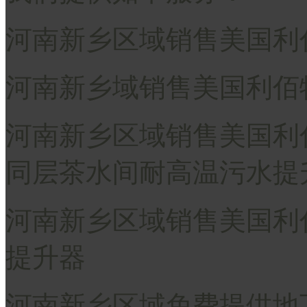
河南新乡区域销售美国利
河南新乡域销售美国利佰
河南新乡区域销售美国利
同层茶水间耐高温污水提
河南新乡区域销售美国利
提升器
河南新乡区域免费提供地