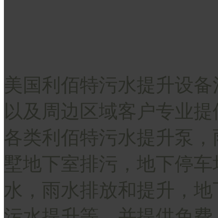
美国利佰特污水提升设备
以及周边区域客户专业提
各类利佰特污水提升泵，
墅地下室排污，地下停车
水，雨水排放和提升，地
污水提升等。并提供免费