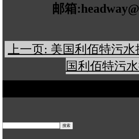
邮箱:
headway@
上一页: 美国利佰特污
国利佰特污水
产品搜索