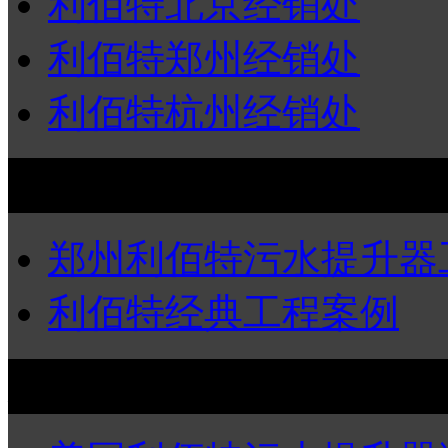
利佰特北京经销处
利佰特郑州经销处
利佰特杭州经销处
工程案例
郑州利佰特污水提升器
利佰特经典工程案例
美国利佰特河南省各区域