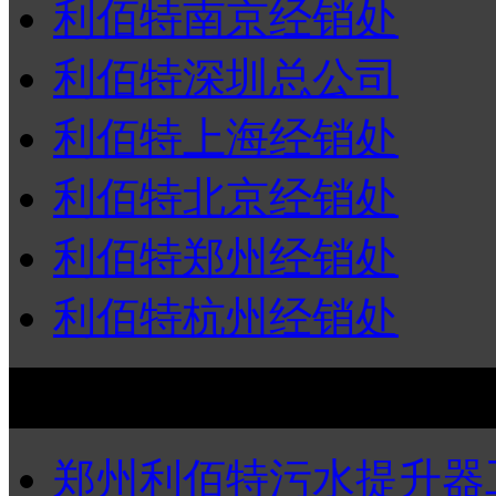
利佰特南京经销处
利佰特深圳总公司
利佰特上海经销处
利佰特北京经销处
利佰特郑州经销处
利佰特杭州经销处
工程案例
郑州利佰特污水提升器